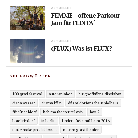
AKTUELLES
FEMME – offene Parkour-
Jam für FLINTA*
AKTUELLES
(FLUX) Was ist FLUX?
SCHLAGWÖRTER
100 grad festival
autorenlabor
burghofbühne dinslaken
diana wesser
drama köln
düsseldorfer schauspielhaus
fft düsseldorf
habima theater tel aviv
hau 2
hotel rixdorf
in berlin
kinderstücke mülheim 2016
make make produktionen
maxim gorki theater