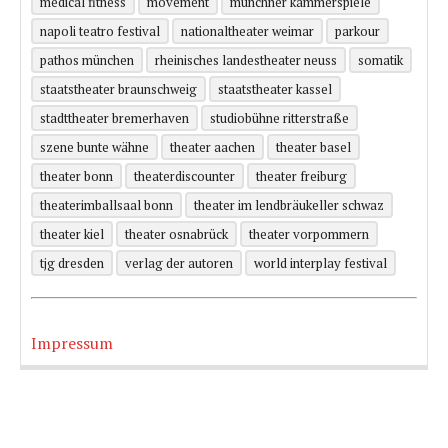
medical fitness
movement
münchner kammerspiele
napoli teatro festival
nationaltheater weimar
parkour
pathos münchen
rheinisches landestheater neuss
somatik
staatstheater braunschweig
staatstheater kassel
stadttheater bremerhaven
studiobühne ritterstraße
szene bunte wähne
theater aachen
theater basel
theater bonn
theaterdiscounter
theater freiburg
theaterimballsaal bonn
theater im lendbräukeller schwaz
theater kiel
theater osnabrück
theater vorpommern
tjg dresden
verlag der autoren
world interplay festival
Impressum