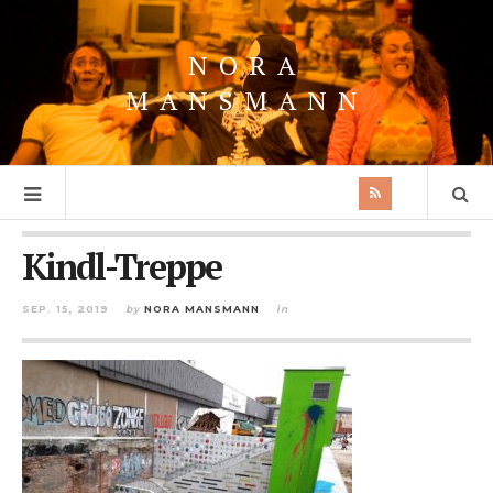
NORA
MANSMANN
Kindl-Treppe
SEP. 15, 2019
by
NORA MANSMANN
in