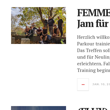
FEMME 
Jam für
Herzlich willko
Parkour traini
Das Treffen so
und für Neulin
erleichtern. Fa
Training begi
JAN. 10, 2