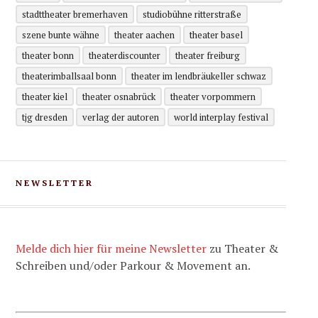
stadttheater bremerhaven
studiobühne ritterstraße
szene bunte wähne
theater aachen
theater basel
theater bonn
theaterdiscounter
theater freiburg
theaterimballsaal bonn
theater im lendbräukeller schwaz
theater kiel
theater osnabrück
theater vorpommern
tjg dresden
verlag der autoren
world interplay festival
NEWSLETTER
Melde dich hier für meine Newsletter
zu Theater &
Schreiben und/oder Parkour & Movement an.