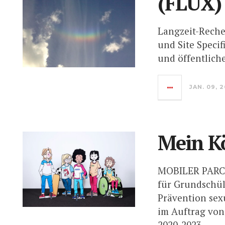
(FLUX)
Langzeit-Reche
und Site Speci
und öffentlic
JAN. 09, 
Mein Kö
MOBILER PARC
für Grundschül
Prävention sex
im Auftrag von
2020-2023