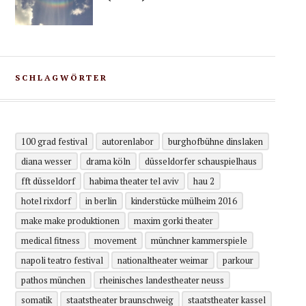
SCHLAGWÖRTER
100 grad festival
autorenlabor
burghofbühne dinslaken
diana wesser
drama köln
düsseldorfer schauspielhaus
fft düsseldorf
habima theater tel aviv
hau 2
hotel rixdorf
in berlin
kinderstücke mülheim 2016
make make produktionen
maxim gorki theater
medical fitness
movement
münchner kammerspiele
napoli teatro festival
nationaltheater weimar
parkour
pathos münchen
rheinisches landestheater neuss
somatik
staatstheater braunschweig
staatstheater kassel