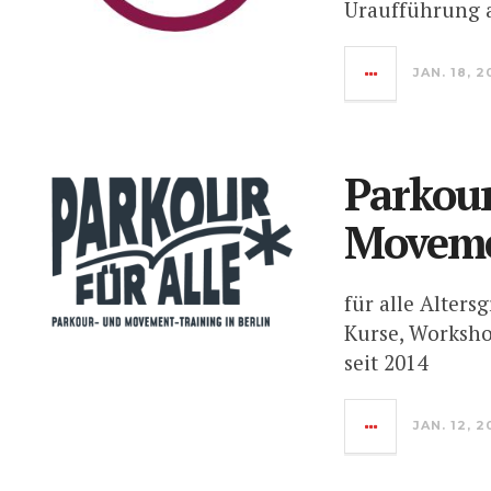
Uraufführung 
JAN. 18, 2
Parkour
Moveme
für alle Alters
Kurse, Worksho
seit 2014
JAN. 12, 2