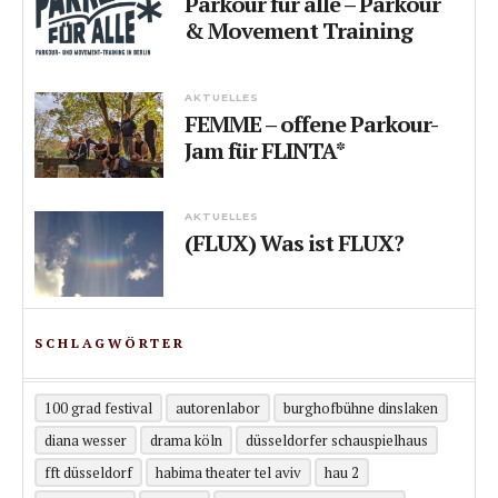
Parkour für alle – Parkour
& Movement Training
AKTUELLES
FEMME – offene Parkour-
Jam für FLINTA*
AKTUELLES
(FLUX) Was ist FLUX?
SCHLAGWÖRTER
100 grad festival
autorenlabor
burghofbühne dinslaken
diana wesser
drama köln
düsseldorfer schauspielhaus
fft düsseldorf
habima theater tel aviv
hau 2