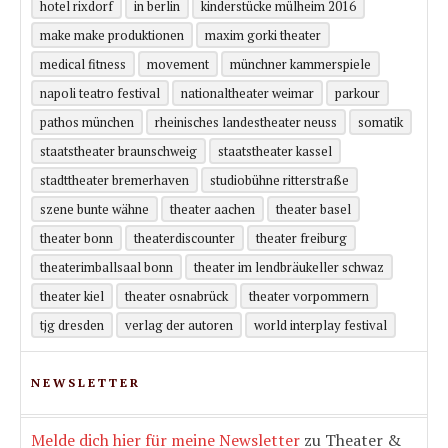
hotel rixdorf
in berlin
kinderstücke mülheim 2016
make make produktionen
maxim gorki theater
medical fitness
movement
münchner kammerspiele
napoli teatro festival
nationaltheater weimar
parkour
pathos münchen
rheinisches landestheater neuss
somatik
staatstheater braunschweig
staatstheater kassel
stadttheater bremerhaven
studiobühne ritterstraße
szene bunte wähne
theater aachen
theater basel
theater bonn
theaterdiscounter
theater freiburg
theaterimballsaal bonn
theater im lendbräukeller schwaz
theater kiel
theater osnabrück
theater vorpommern
tjg dresden
verlag der autoren
world interplay festival
NEWSLETTER
Melde dich hier für meine Newsletter
zu Theater &