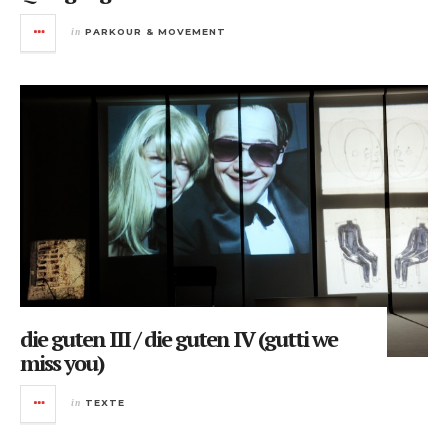
in
PARKOUR & MOVEMENT
die guten III / die guten IV (gutti we
miss you)
in
TEXTE