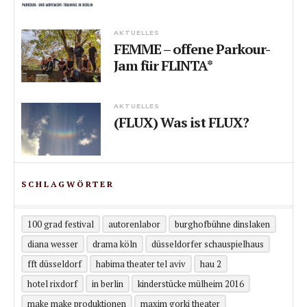
AKTUELLES
FEMME – offene Parkour-
Jam für FLINTA*
AKTUELLES
(FLUX) Was ist FLUX?
SCHLAGWÖRTER
100 grad festival
autorenlabor
burghofbühne dinslaken
diana wesser
drama köln
düsseldorfer schauspielhaus
fft düsseldorf
habima theater tel aviv
hau 2
hotel rixdorf
in berlin
kinderstücke mülheim 2016
make make produktionen
maxim gorki theater