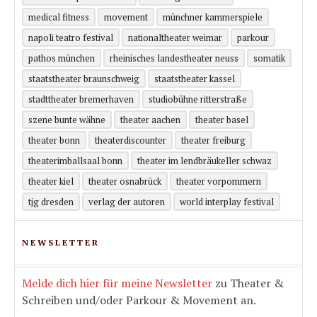
medical fitness
movement
münchner kammerspiele
napoli teatro festival
nationaltheater weimar
parkour
pathos münchen
rheinisches landestheater neuss
somatik
staatstheater braunschweig
staatstheater kassel
stadttheater bremerhaven
studiobühne ritterstraße
szene bunte wähne
theater aachen
theater basel
theater bonn
theaterdiscounter
theater freiburg
theaterimballsaal bonn
theater im lendbräukeller schwaz
theater kiel
theater osnabrück
theater vorpommern
tjg dresden
verlag der autoren
world interplay festival
NEWSLETTER
Melde dich hier für meine Newsletter
zu Theater &
Schreiben und/oder Parkour & Movement an.