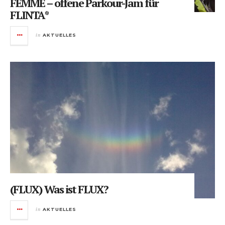
FEMME – offene Parkour-Jam für
FLINTA*
in
AKTUELLES
(FLUX) Was ist FLUX?
in
AKTUELLES