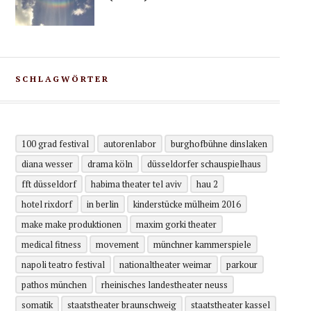
SCHLAGWÖRTER
100 grad festival
autorenlabor
burghofbühne dinslaken
diana wesser
drama köln
düsseldorfer schauspielhaus
fft düsseldorf
habima theater tel aviv
hau 2
hotel rixdorf
in berlin
kinderstücke mülheim 2016
make make produktionen
maxim gorki theater
medical fitness
movement
münchner kammerspiele
napoli teatro festival
nationaltheater weimar
parkour
pathos münchen
rheinisches landestheater neuss
somatik
staatstheater braunschweig
staatstheater kassel