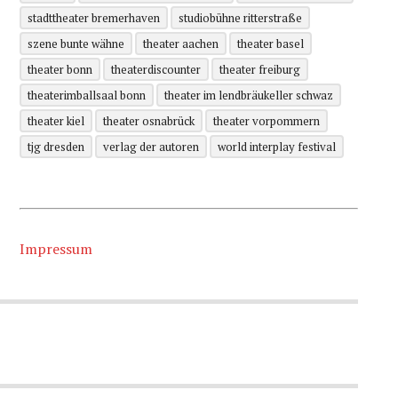
stadttheater bremerhaven
studiobühne ritterstraße
szene bunte wähne
theater aachen
theater basel
theater bonn
theaterdiscounter
theater freiburg
theaterimballsaal bonn
theater im lendbräukeller schwaz
theater kiel
theater osnabrück
theater vorpommern
tjg dresden
verlag der autoren
world interplay festival
Impressum