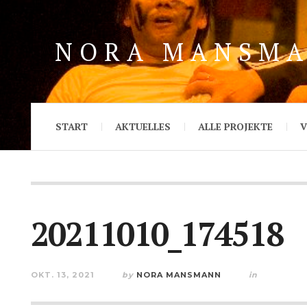
NORA MANSM
START
AKTUELLES
ALLE PROJEKTE
V
20211010_174518
OKT. 13, 2021
by
NORA MANSMANN
in