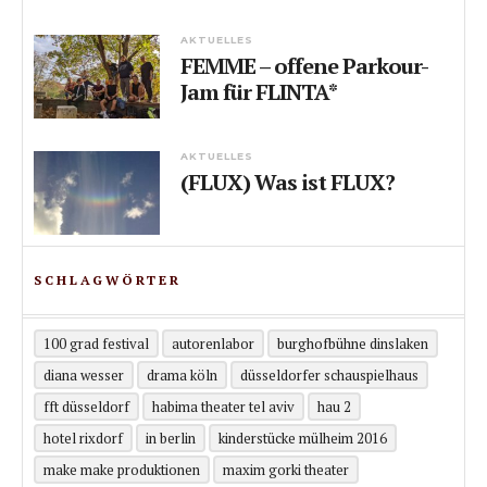
AKTUELLES
FEMME – offene Parkour-
Jam für FLINTA*
AKTUELLES
(FLUX) Was ist FLUX?
SCHLAGWÖRTER
100 grad festival
autorenlabor
burghofbühne dinslaken
diana wesser
drama köln
düsseldorfer schauspielhaus
fft düsseldorf
habima theater tel aviv
hau 2
hotel rixdorf
in berlin
kinderstücke mülheim 2016
make make produktionen
maxim gorki theater