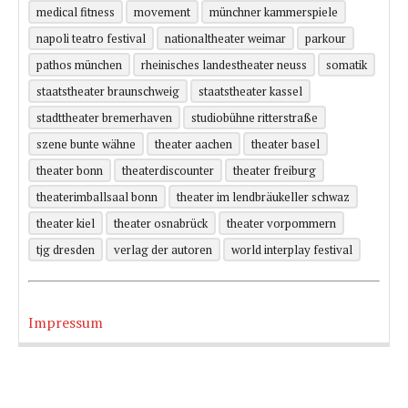
medical fitness
movement
münchner kammerspiele
napoli teatro festival
nationaltheater weimar
parkour
pathos münchen
rheinisches landestheater neuss
somatik
staatstheater braunschweig
staatstheater kassel
stadttheater bremerhaven
studiobühne ritterstraße
szene bunte wähne
theater aachen
theater basel
theater bonn
theaterdiscounter
theater freiburg
theaterimballsaal bonn
theater im lendbräukeller schwaz
theater kiel
theater osnabrück
theater vorpommern
tjg dresden
verlag der autoren
world interplay festival
Impressum