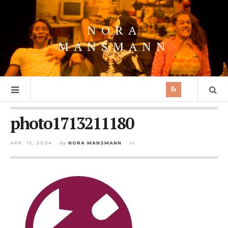
NORA
MANSMANN
photo1713211180
APR. 15, 2024
by
NORA MANSMANN
in