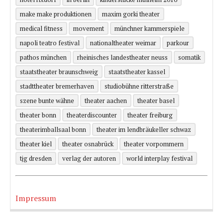
make make produktionen
maxim gorki theater
medical fitness
movement
münchner kammerspiele
napoli teatro festival
nationaltheater weimar
parkour
pathos münchen
rheinisches landestheater neuss
somatik
staatstheater braunschweig
staatstheater kassel
stadttheater bremerhaven
studiobühne ritterstraße
szene bunte wähne
theater aachen
theater basel
theater bonn
theaterdiscounter
theater freiburg
theaterimballsaal bonn
theater im lendbräukeller schwaz
theater kiel
theater osnabrück
theater vorpommern
tjg dresden
verlag der autoren
world interplay festival
Impressum