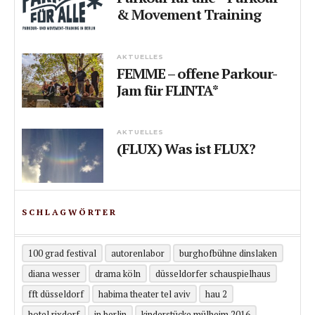
& Movement Training
AKTUELLES
FEMME – offene Parkour-
Jam für FLINTA*
AKTUELLES
(FLUX) Was ist FLUX?
SCHLAGWÖRTER
100 grad festival
autorenlabor
burghofbühne dinslaken
diana wesser
drama köln
düsseldorfer schauspielhaus
fft düsseldorf
habima theater tel aviv
hau 2
hotel rixdorf
in berlin
kinderstücke mülheim 2016