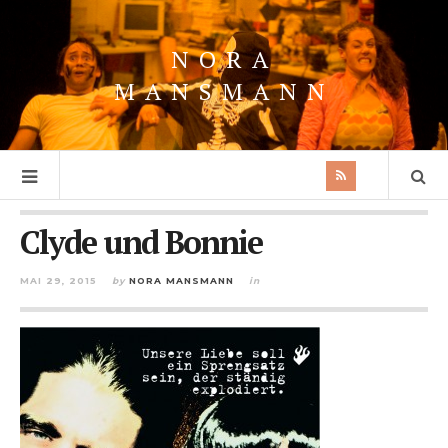
NORA
MANSMANN
Clyde und Bonnie
MAI 29, 2015
by
NORA MANSMANN
in