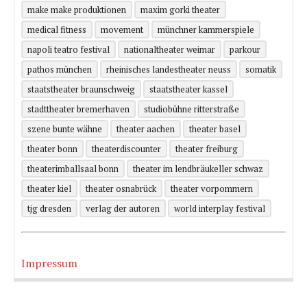
make make produktionen
maxim gorki theater
medical fitness
movement
münchner kammerspiele
napoli teatro festival
nationaltheater weimar
parkour
pathos münchen
rheinisches landestheater neuss
somatik
staatstheater braunschweig
staatstheater kassel
stadttheater bremerhaven
studiobühne ritterstraße
szene bunte wähne
theater aachen
theater basel
theater bonn
theaterdiscounter
theater freiburg
theaterimballsaal bonn
theater im lendbräukeller schwaz
theater kiel
theater osnabrück
theater vorpommern
tjg dresden
verlag der autoren
world interplay festival
Impressum