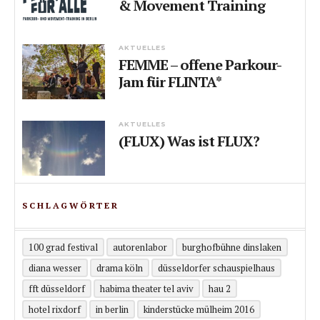
& Movement Training
AKTUELLES
FEMME – offene Parkour-
Jam für FLINTA*
AKTUELLES
(FLUX) Was ist FLUX?
SCHLAGWÖRTER
100 grad festival
autorenlabor
burghofbühne dinslaken
diana wesser
drama köln
düsseldorfer schauspielhaus
fft düsseldorf
habima theater tel aviv
hau 2
hotel rixdorf
in berlin
kinderstücke mülheim 2016