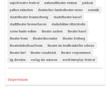
napoli teatro festival
nationaltheater weimar
parkour
pathos münchen
rheinisches landestheater neuss
somatik
staatstheater braunschweig
staatstheater kassel
stadttheater bremerhaven
studiobühne ritterstraße
szene bunte wähne
theater aachen
theater basel
theater bonn
theaterdiscounter
theater freiburg
theaterimballsaal bonn
theater im lendbräukeller schwaz
theater kiel
theater osnabrück
theater vorpommern
tjg dresden
verlag der autoren
world interplay festival
Impressum