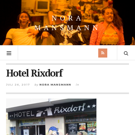
NORA
MANSMANN
Hotel Rixdorf
JULI 26, 2017
by
NORA MANSMANN
in