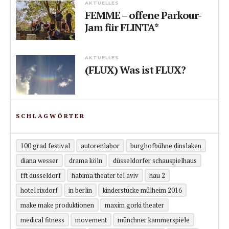
AKTUELLES
FEMME – offene Parkour-
Jam für FLINTA*
AKTUELLES
(FLUX) Was ist FLUX?
SCHLAGWÖRTER
100 grad festival
autorenlabor
burghofbühne dinslaken
diana wesser
drama köln
düsseldorfer schauspielhaus
fft düsseldorf
habima theater tel aviv
hau 2
hotel rixdorf
in berlin
kinderstücke mülheim 2016
make make produktionen
maxim gorki theater
medical fitness
movement
münchner kammerspiele