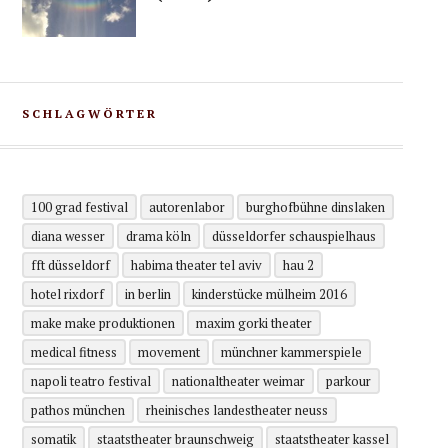
SCHLAGWÖRTER
100 grad festival
autorenlabor
burghofbühne dinslaken
diana wesser
drama köln
düsseldorfer schauspielhaus
fft düsseldorf
habima theater tel aviv
hau 2
hotel rixdorf
in berlin
kinderstücke mülheim 2016
make make produktionen
maxim gorki theater
medical fitness
movement
münchner kammerspiele
napoli teatro festival
nationaltheater weimar
parkour
pathos münchen
rheinisches landestheater neuss
somatik
staatstheater braunschweig
staatstheater kassel