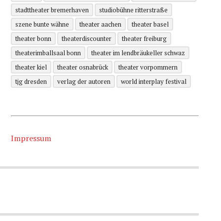
stadttheater bremerhaven
studiobühne ritterstraße
szene bunte wähne
theater aachen
theater basel
theater bonn
theaterdiscounter
theater freiburg
theaterimballsaal bonn
theater im lendbräukeller schwaz
theater kiel
theater osnabrück
theater vorpommern
tjg dresden
verlag der autoren
world interplay festival
Impressum